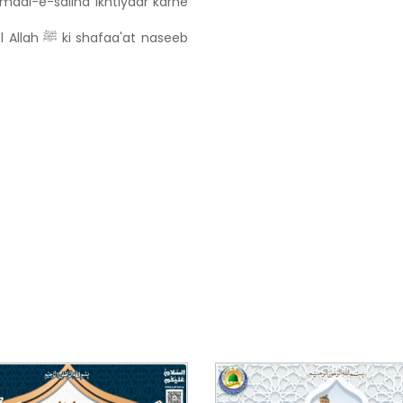
aal-e-saliha ikhtiyaar karne
ool Allah