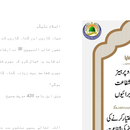
السلام عَلَيْكُم
سیاہ کاروں اور گناہ گاروں کے 
حضور خاتم النبيين ﷺ نے ارشاد 
تم شاید یہ خیال کرو کہ میری شف
میری شفاعت بہت زیادہ گناہ گار
ہوگی-
سنن ابن ماجه 4311 حدیث صحیح
اللہ تعالیٰ ہمیں سنتوں سے م