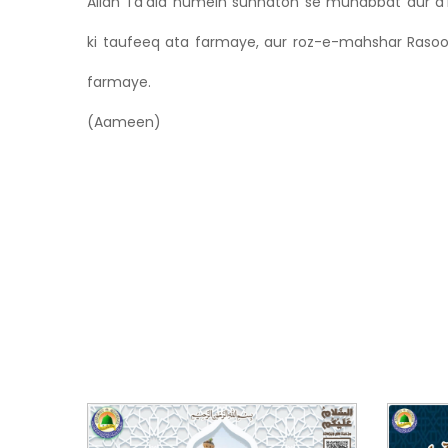
Allah Ta'ala humein sunnaton se muhabbat aur a’m
ki taufeeq ata farmaye, aur roz-e-mahshar Ras ﷺ ki shafaa'at naseeb
farmaye.
(Aameen)