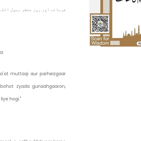
فرمائے اور روز محشر رسول اللہ
yyin
a'at muttaqi aur parheizgaar
t bohot zyada gunaahgaaron,
iye hogi."