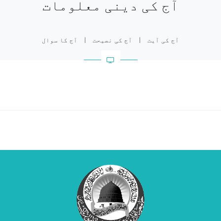
آج کی دینی معلومات
آج کی آیت
|
آج کی نصیحت
|
آج کا سوال