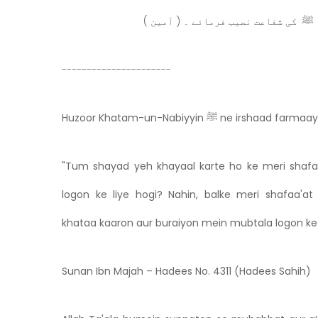
 ﷺ کی شفاعت نصیب فرمائے ۔ ( آمین )
----------------------
Huzoor Khatam-un-Nabi ﷺ ne irshaad farmaaya:
"Tum shayad yeh khayaal karte ho ke meri shafa
logon ke liye hogi? Nahin, balke meri shafaa'a
khataa kaaron aur buraiyon mein mubtala logon ke l
Sunan Ibn Majah – Hadees No. 4311 (Hadees Sahih)