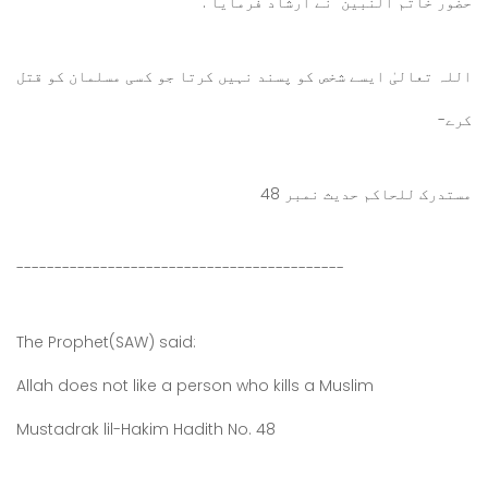
حضور خاتم النبین ؐ نے ارشاد فرمایا :
اللہ تعالیٰ ایسے شخص کو پسند نہیں کرتا جو کسی مسلمان کو قتل
کرے-
مستدرک للحاکم حدیث نمبر 48
-------------------------------------------
The Prophet(SAW) said:
Allah does not like a person who kills a Muslim
Mustadrak lil-Hakim Hadith No. 48