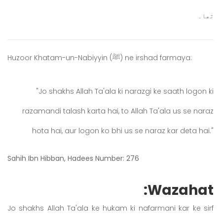
تھا۔
Huzoor Khatam-un-Nabiyyin (ﷺ) ne irshad farmaya:
"Jo shakhs Allah Ta'ala ki narazgi ke saath logon ki
razamandi talash karta hai, to Allah Ta'ala us se naraz
hota hai, aur logon ko bhi us se naraz kar deta hai."
Sahih Ibn Hibban, Hadees Number: 276
Wazahat:
Jo shakhs Allah Ta'ala ke hukam ki nafarmani kar ke sirf