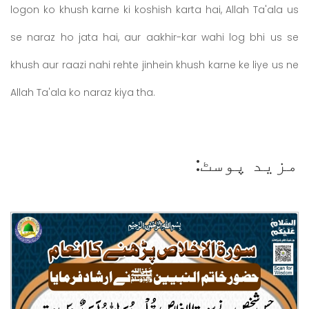
logon ko khush karne ki koshish karta hai, Allah Ta'ala us
se naraz ho jata hai, aur aakhir-kar wahi log bhi us se
khush aur raazi nahi rehte jinhein khush karne ke liye us ne
Allah Ta'ala ko naraz kiya tha.
مزید پوسٹ: