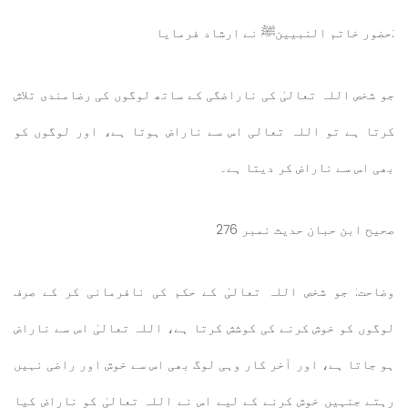
:حضور خاتم النبیینﷺ نے ارشاد فرمایا
جو شخص اللہ تعالیٰ کی ناراضگی کے ساتھ لوگوں کی رضامندی تلاش
کرتا ہے تو اللہ تعالی اس سے ناراض ہوتا ہے، اور لوگوں کو
بھی اس سے ناراض کر دیتا ہے۔
صحیح ابن حبان حدیث نمبر 276
وضاحت: جو شخص اللہ تعالیٰ کے حکم کی نافرمانی کر کے صرف
لوگوں کو خوش کرنے کی کوشش کرتا ہے، اللہ تعالیٰ اس سے ناراض
ہو جاتا ہے، اور آخر کار وہی لوگ بھی اس سے خوش اور راضی نہیں
رہتے جنہیں خوش کرنے کے لیے اس نے اللہ تعالیٰ کو ناراض کیا