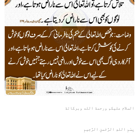
السلام عليكم ورحمة الله وبركاتة
بِسْمِ اللهِ الرَّحْمنِ الرَّحِيمِ