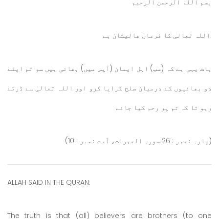
بسم الله الرحمن الرحيم
:اللہ تعالی کا فرمان عالیشان ہے
بات یہی ہے کہ (سب) اہل ایمان (آپس میں) بھائی ہیں سو تم اپنے
دو بھائیوں کے درمیان صلح کرایا کرو اور اللہ تعالیٰ سے ڈرتے
رہو تا کہ تم پر رحم کیا جائے
(پارہ نمبر : 26 سورۃ الحجرات، آیت نمبر : 10)
ALLAH SAID IN THE QURAN:
The truth is that (all) believers are brothers (to one