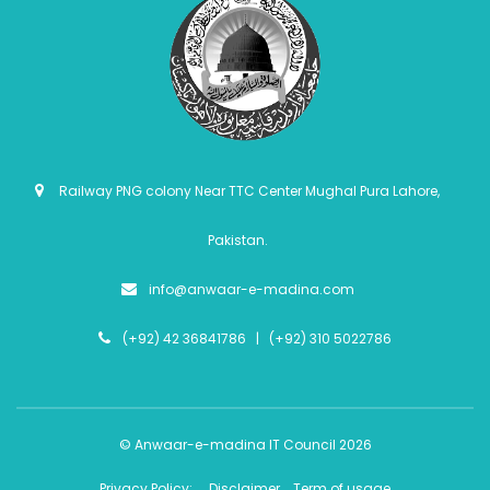
Railway PNG colony Near TTC Center Mughal Pura Lahore,
Pakistan.
info@anwaar-e-madina.com
(+92) 42 36841786 | (+92) 310 5022786
© Anwaar-e-madina IT Council 2026
Privacy Policy:
Disclaimer
Term of usage