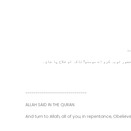
ے:
حضور توبہ کرو اے مومنو! تاکہ تم فلاح پا جاؤ۔
------------------------------
ALLAH SAID IN THE QURAN: