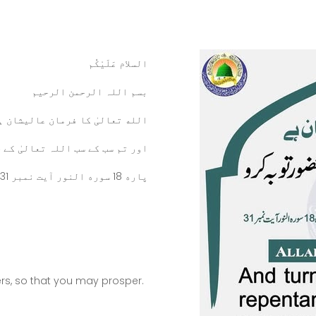
السلام عَلَيْكُم
بسم اللہ الرحمن الرحيم
الله تعالیٰ کا فرمان عالیشان ہ
اور تم سب کے سب اللہ تعالیٰ کے 
پاره 18 سوره النور آیت نمبر 31
And turn to Allah, all of you, in repentance, Obelievers, so that you may prosper.