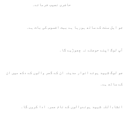
حاضری نصیب فرمائے۔
جو اہل سنت کے ساتھ ہورہا ہے بہت افسوس کی بات ہے۔
آپ لوگ اپنے حوصلے نہ چھوڑیے گا۔
جو لوگ شہید ہوئے انوار مدینہ ان کے گھر والوں کے دکھ میں ان
کے ساتھ ہے۔
انشاءاللہ شہید ہونےوالوں کے نام عمرہ ادا کروں گا۔