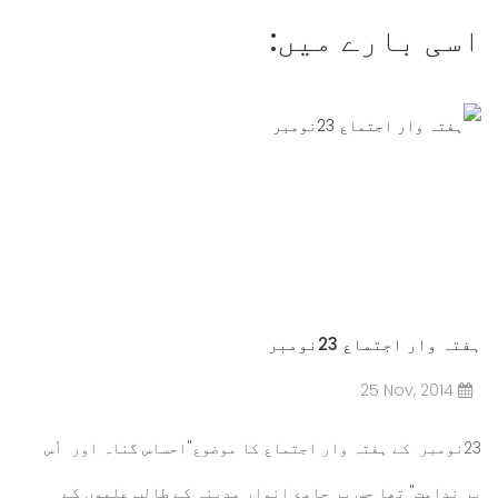
اسی بارے میں:
ہفتہ وار اجتماع 23نومبر
25 Nov, 2014
23نومبر کے ہفتہ وار اجتماع کا موضوع"احساس گناہ اور اُس
پر ندامت" تھا جس پر جامع انوار مدینہ کے طالب علموں کے