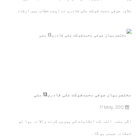
علاوہ صوفی محمد شوکت علی قادری نے اپنے خطاب میں ارشاد
فرمایا
مزید پڑھیں۔۔۔
مختصربیان صوفی محمدشوکت علی قادری13 مئی
17 May, 2012
اگر بندہ اللہ کے احکامات کی پیروی کرنے والا نہ ہوا تو
ٹھکانہ جہنم ہو گا۔