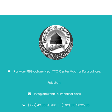
Railway PNG colony Near TTC Center Mughal Pura Lahore,
Pakistan.
info@anwaar-e-madina.com
(+92) 42 36841786 | (+92) 310 5022786