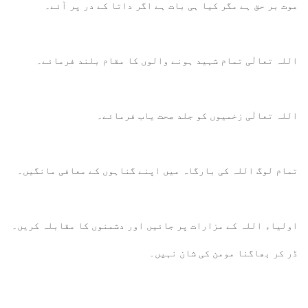
موت بر حق ہے مگر کیا ہی بات ہے اگر داتا کے در پر آئے۔
اللہ تعالٰی تمام شہید ہونے والوں کا مقام بلند فرمائے۔
اللہ تعالٰی زخمیوں کو جلد صحت یاب فرمائے۔
تمام لوگ اللہ کی بارگاہ میں اپنے گناہوں کے معافی مانگیں۔
اولیاء اللہ کے مزارات پر جائیں اور دشمنوں کا مقابلہ کریں۔
ڈر کر بھاگنا مومن کی شان نہیں۔