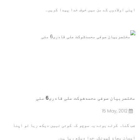
اپنی اولادوں کے من میں خوف خدا پیدا کریں۔
مزید پڑھیں۔۔۔
مختصربیان صوفی محمدشوکت علی قادری6 مئی
15 May, 2012
جب گناہ کرتے ہوئے یہ سوچو کہ کوئی نہیں دیکھ رہا تو اپنا
ایمان بچاؤ کیونکہ خدا دیکھ رہا ہے۔