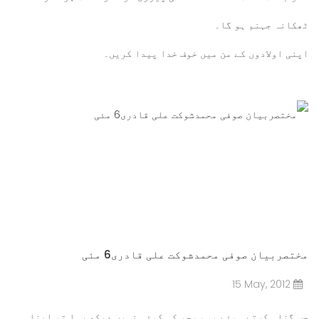
ٹھکانہ جہنم ہو گا۔
اپنی اولادوں کے من میں خوف خدا پیدا کریں۔
مزید پڑھیں۔۔۔
مختصربیان صوفی محمدشوکت علی قادری6 مئی
15 May, 2012
جب گناہ کرتے ہوئے یہ سوچو کہ کوئی نہیں دیکھ رہا تو اپنا