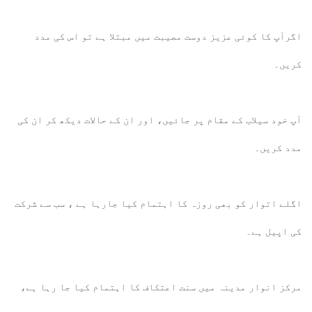
اگرآپ کا کوئی عزیز دوست مصیبت میں مبتلا ہے تو اس کی مدد
کریں۔
آپ خود سیلاب کے مقام پر جائیں، اور ان کے حالات دیکھ کر ان کی
مدد کریں۔
اگلے اتوار کو بھی روزہ کا اہتمام کیا جارہا ہے ، سب سے شرکت
کی اپیل ہے۔
مرکز انوار مدینہ میں سنت اعتکاف کا اہتمام کیا جا رہا ہے،