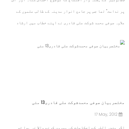
پر ندامت" تھا جس پر جامع انوار مدینہ کے طالب علموں کے
علاوہ صوفی محمد شوکت علی قادری نے اپنے خطاب میں ارشاد
فرمایا
مزید پڑھیں۔۔۔
مختصربیان صوفی محمدشوکت علی قادری13 مئی
17 May, 2012
اگر بندہ اللہ کے احکامات کی پیروی کرنے والا نہ ہوا تو