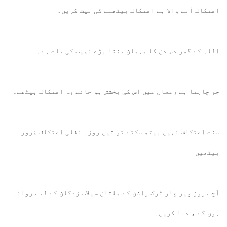
اعتکاف آنے والا ہے اعتکاف بیٹھنے کی نیت کریں۔
اللہ کے گھر دس دن کا مہمان بننا بڑے نصیب کی بات ہے۔
جو چاہتا ہے رمضان میں اس کی بخشش ہو جائے وہ اعتکاف بیٹھے۔
سنت اعتکاف نہیں بیٹھ سکتے تو تین روزہ نفلی اعتکاف ضرور
بیٹھیں
آج بروز پیر چار ٹرک راشن کے ملتان سیلاب زدگان کے لیے روانہ
ہوں گے ، دعا کریں۔