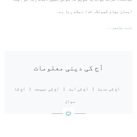
ایمان بچاؤ کیونکہ خدا دیکھ رہا ہے۔
مزید پڑھیں۔۔۔
آج کی دینی معلومات
آج کی حدیث
|
آج کی آیت
|
آج کی نصیحت
|
آج کا
سوال