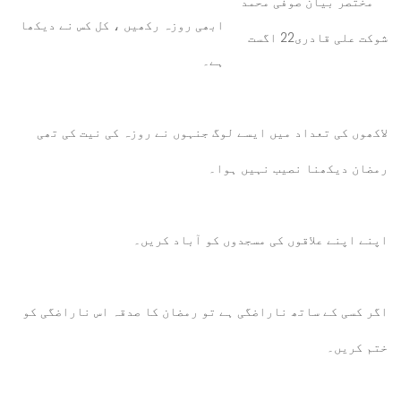
ابھی روزہ رکھیں ، کل کس نے دیکھا
ہے۔
لاکھوں کی تعداد میں ایسے لوگ جنہوں نے روزہ کی نیت کی تھی
رمضان دیکھنا نصیب نہیں ہوا۔
اپنے اپنے علاقوں کی مسجدوں کو آباد کریں۔
اگر کسی کے ساتھ ناراضگی ہے تو رمضان کا صدقہ اس ناراضگی کو
ختم کریں۔