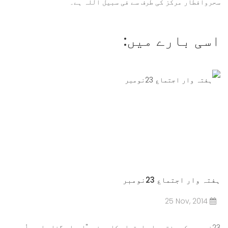
سحروافطار مرکز کی طرف سے فی سبیل اللہ ہے۔
اسی بارے میں:
ہفتہ وار اجتماع 23نومبر
25 Nov, 2014
23نومبر کے ہفتہ وار اجتماع کا موضوع"احساس گناہ اور اُس